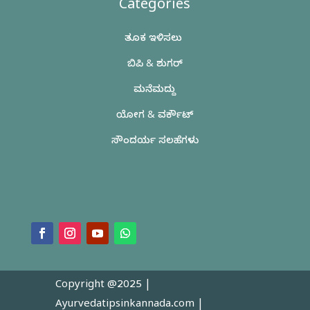
Categories
ತೂಕ ಇಳಿಸಲು
ಬಿಪಿ & ಶುಗರ್
ಮನೆಮದ್ದು
ಯೋಗ & ವರ್ಕೌಟ್
ಸೌಂದರ್ಯ ಸಲಹೆಗಳು
Copyright @2025 |
Ayurvedatipsinkannada.com
|