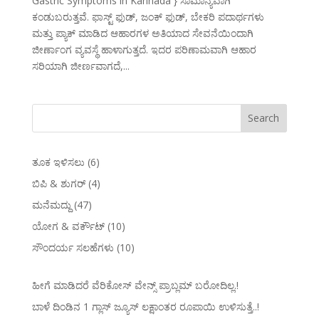
Gastric Symptoms in Kannada } ಸಾಮಾನ್ಯವಾಗಿ
ಕಂಡುಬರುತ್ತವೆ. ಫಾಸ್ಟ್ ಫುಡ್, ಜಂಕ್ ಫುಡ್, ಬೇಕರಿ ಪದಾರ್ಥಗಳು
ಮತ್ತು ಪ್ಯಾಕ್ ಮಾಡಿದ ಆಹಾರಗಳ ಅತಿಯಾದ ಸೇವನೆಯಿಂದಾಗಿ
ಜೀರ್ಣಾಂಗ ವ್ಯವಸ್ಥೆ ಹಾಳಾಗುತ್ತದೆ. ಇದರ ಪರಿಣಾಮವಾಗಿ ಆಹಾರ
ಸರಿಯಾಗಿ ಜೀರ್ಣವಾಗದೆ,...
ತೂಕ ಇಳಿಸಲು
(6)
ಬಿಪಿ & ಶುಗರ್
(4)
ಮನೆಮದ್ದು
(47)
ಯೋಗ & ವರ್ಕೌಟ್
(10)
ಸೌಂದರ್ಯ ಸಲಹೆಗಳು
(10)
ಹೀಗೆ ಮಾಡಿದರೆ ವೆರಿಕೋಸ್‌ ವೇನ್ಸ್‌ ಪ್ರಾಬ್ಲಮ್‌ ಬರೋದಿಲ್ಲ.!
ಬಾಳೆ ದಿಂಡಿನ 1 ಗ್ಲಾಸ್ ಜ್ಯೂಸ್ ಲಕ್ಷಾಂತರ ರೂಪಾಯಿ ಉಳಿಸುತ್ತೆ..!