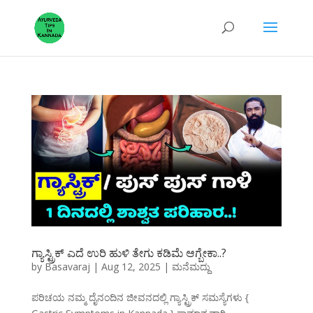
ಗ್ಯಾಸ್ಟ್ರಿಕ್ ಎದೆ ಉರಿ ಹುಳಿ ತೇಗು ಕಡಿಮೆ ಆಗ್ಬೇಕಾ..?
by
Basavaraj
|
Aug 12, 2025
|
ಮನೆಮದ್ದು
ಪರಿಚಯ ನಮ್ಮ ದೈನಂದಿನ ಜೀವನದಲ್ಲಿ ಗ್ಯಾಸ್ಟ್ರಿಕ್ ಸಮಸ್ಯೆಗಳು {