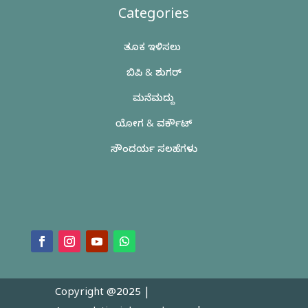
Categories
ತೂಕ ಇಳಿಸಲು
ಬಿಪಿ & ಶುಗರ್
ಮನೆಮದ್ದು
ಯೋಗ & ವರ್ಕೌಟ್
ಸೌಂದರ್ಯ ಸಲಹೆಗಳು
Copyright @2025 |