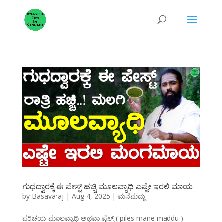
ಗುಧದ್ವಾರಕ್ಕೆ ಈ ಪೇಸ್ಟ್ ಹಚ್ಚಿ ಮೂಲವ್ಯಾಧಿ ಎಷ್ಟೇ ಇರಲಿ ಮಾಯ
by
Basavaraj
|
Aug 4, 2025
|
ಮನೆಮದ್ದು
ಪರಿಚಯ ಮೂಲವ್ಯಾಧಿ ಅಥವಾ ಪೈಲ್ಸ್ ( piles mane maddu )