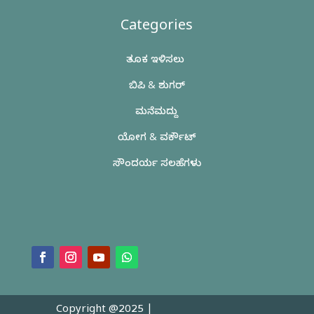
Categories
ತೂಕ ಇಳಿಸಲು
ಬಿಪಿ & ಶುಗರ್
ಮನೆಮದ್ದು
ಯೋಗ & ವರ್ಕೌಟ್
ಸೌಂದರ್ಯ ಸಲಹೆಗಳು
Copyright @2025 |