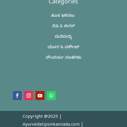
Categories
ತೂಕ ಇಳಿಸಲು
ಬಿಪಿ & ಶುಗರ್
ಮನೆಮದ್ದು
ಯೋಗ & ವರ್ಕೌಟ್
ಸೌಂದರ್ಯ ಸಲಹೆಗಳು
Copyright @2025 |
Ayurvedatipsinkannada.com
|