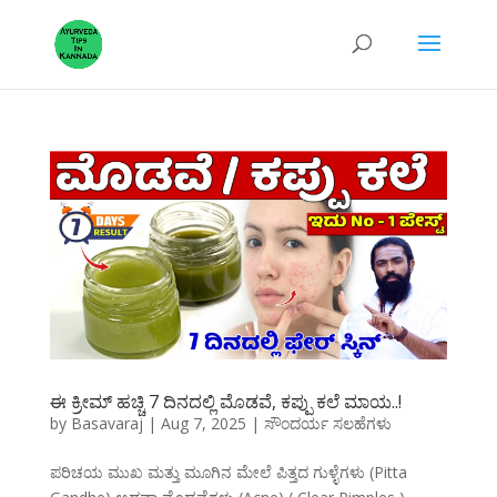
ಈ ಕ್ರೀಮ್ ಹಚ್ಚಿ 7 ದಿನದಲ್ಲಿ ಮೊಡವೆ, ಕಪ್ಪು ಕಲೆ ಮಾಯ..!
by
Basavaraj
|
Aug 7, 2025
|
ಸೌಂದರ್ಯ ಸಲಹೆಗಳು
ಪರಿಚಯ ಮುಖ ಮತ್ತು ಮೂಗಿನ ಮೇಲೆ ಪಿತ್ತದ ಗುಳ್ಳೆಗಳು (Pitta