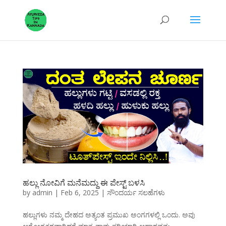
ಹಲ್ಲು ನೋವಿಗೆ ಮನೆಮದ್ದು ಈ ಪೇಸ್ಟ್ ಬಳಸಿ
by
admin
|
Feb 6, 2025
|
ಸೌಂದರ್ಯ ಸಲಹೆಗಳು
ಹಲ್ಲುಗಳು ನಮ್ಮ ದೇಹದ ಅತ್ಯಂತ ಪ್ರಮುಖ ಅಂಗಗಳಲ್ಲಿ ಒಂದು. ಅವು