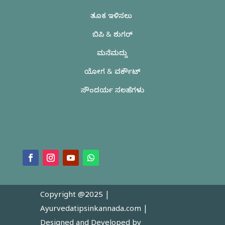
ತೂಕ ಇಳಿಸಲು
ಬಿಪಿ & ಶುಗರ್
ಮನೆಮದ್ದು
ಯೋಗ & ವರ್ಕೌಟ್
ಸೌಂದರ್ಯ ಸಲಹೆಗಳು
Copyright @2025 |
Ayurvedatipsinkannada.com
|
Designed and Developed by