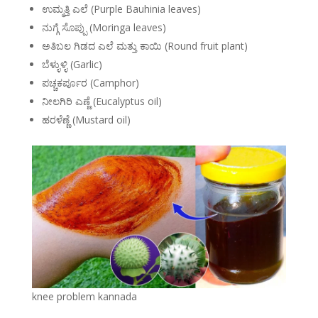
ಉಮ್ಮತ್ತಿ ಎಲೆ (Purple Bauhinia leaves)
ನುಗ್ಗೆ ಸೊಪ್ಪು (Moringa leaves)
ಅತಿಬಲ ಗಿಡದ ಎಲೆ ಮತ್ತು ಕಾಯಿ (Round fruit plant)
ಬೆಳ್ಳುಳ್ಳಿ (Garlic)
ಪಚ್ಚಕರ್ಪೂರ (Camphor)
ನೀಲಗಿರಿ ಎಣ್ಣೆ (Eucalyptus oil)
ಹರಳೆಣ್ಣೆ (Mustard oil)
knee problem kannada