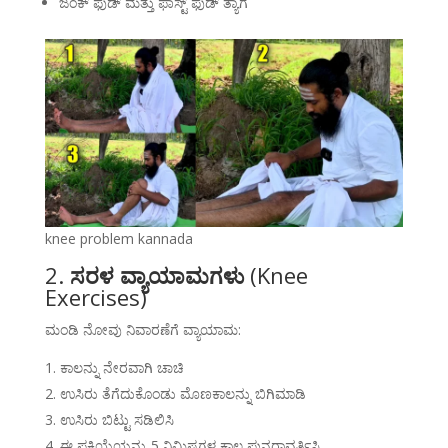
ಜಂಕ್ ಫುಡ್ ಮತ್ತು ಫಾಸ್ಟ್ ಫುಡ್ ತ್ಯಾಗ
knee problem kannada
2.
ಸರಳ ವ್ಯಾಯಾಮಗಳು
(Knee
Exercises)
ಮಂಡಿ ನೋವು ನಿವಾರಣೆಗೆ ವ್ಯಾಯಾಮ:
ಕಾಲನ್ನು ನೇರವಾಗಿ ಚಾಚಿ
ಉಸಿರು ತೆಗೆದುಕೊಂಡು ಮೊಣಕಾಲನ್ನು ಬಿಗಿಮಾಡಿ
ಉಸಿರು ಬಿಟ್ಟು ಸಡಿಲಿಸಿ
ಈ ಪ್ರಕ್ರಿಯೆಯನ್ನು 5 ನಿಮಿಷಗಳ ಕಾಲ ಪುನರಾವರ್ತಿಸಿ