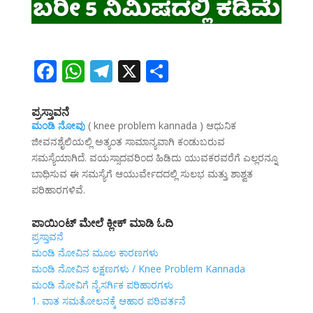
F
W
T
X
S
ac
h
el
h
e
at
e
ar
ಪ್ರಸ್ತಾವನೆ
ಮಂಡಿ ನೋವು
( knee problem kannada ) ಆಧುನಿಕ
b
s
gr
e
ಜೀವನಶೈಲಿಯಲ್ಲಿ ಅತ್ಯಂತ ಸಾಮಾನ್ಯವಾಗಿ ಕಂಡುಬರುವ
o
A
a
ಸಮಸ್ಯೆಯಾಗಿದೆ. ವಯಸ್ಸಾದವರಿಂದ ಹಿಡಿದು ಯುವಕರವರೆಗೆ ಎಲ್ಲರನ್ನೂ
ಬಾಧಿಸುವ ಈ ಸಮಸ್ಯೆಗೆ ಆಯುರ್ವೇದದಲ್ಲಿ ಸುಲಭ ಮತ್ತು ಶಾಶ್ವತ
o
p
m
ಪರಿಹಾರಗಳಿವೆ.
k
p
ಪಾಯಿಂಟ್ ಮೇಲೆ ಕ್ಲೀಕ್ ಮಾಡಿ ಓದಿ
ಪ್ರಸ್ತಾವನೆ
ಮಂಡಿ ನೋವಿನ ಮೂಲ ಕಾರಣಗಳು
ಮಂಡಿ ನೋವಿನ ಲಕ್ಷಣಗಳು / Knee Problem Kannada
ಮಂಡಿ ನೋವಿಗೆ ನೈಸರ್ಗಿಕ ಪರಿಹಾರಗಳು
1. ವಾತ ಸಮತೋಲನಕ್ಕೆ ಆಹಾರ ಪರಿವರ್ತನೆ