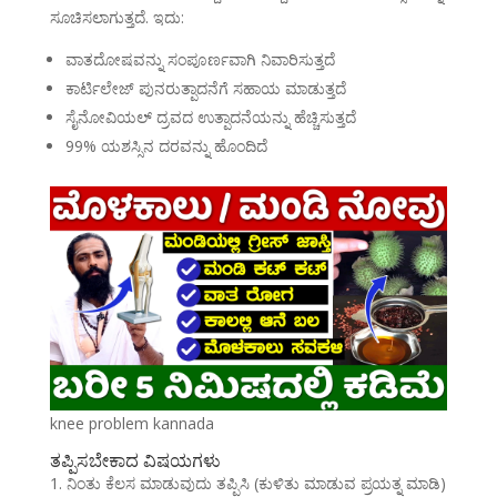
ಸೂಚಿಸಲಾಗುತ್ತದೆ. ಇದು:
ವಾತದೋಷವನ್ನು ಸಂಪೂರ್ಣವಾಗಿ ನಿವಾರಿಸುತ್ತದೆ
ಕಾರ್ಟಿಲೇಜ್ ಪುನರುತ್ಪಾದನೆಗೆ ಸಹಾಯ ಮಾಡುತ್ತದೆ
ಸೈನೋವಿಯಲ್ ದ್ರವದ ಉತ್ಪಾದನೆಯನ್ನು ಹೆಚ್ಚಿಸುತ್ತದೆ
99% ಯಶಸ್ಸಿನ ದರವನ್ನು ಹೊಂದಿದೆ
knee problem kannada
ತಪ್ಪಿಸಬೇಕಾದ ವಿಷಯಗಳು
ನಿಂತು ಕೆಲಸ ಮಾಡುವುದು ತಪ್ಪಿಸಿ (ಕುಳಿತು ಮಾಡುವ ಪ್ರಯತ್ನ ಮಾಡಿ)