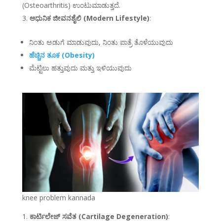
(Osteoarthritis) ಉಂಟುಮಾಡುತ್ತದೆ.
ಆಧುನಿಕ ಜೀವನಶೈಲಿ (Modern Lifestyle)
:
ನಿಂತು ಅಡುಗೆ ಮಾಡುವುದು, ನಿಂತು ಪಾತ್ರೆ ತೊಳೆಯುವುದು
ಹೆಚ್ಚಿನ ತೂಕ (Obesity)
ಮೆಟ್ಟಿಲು ಹತ್ತುವುದು ಮತ್ತು ಇಳಿಯುವುದು
knee problem kannada
ಕಾರ್ಟಿಲೇಜ್ ಸವೆತ (Cartilage Degeneration)
: