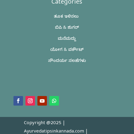
Categories
ತೂಕ ಇಳಿಸಲು
ಬಿಪಿ & ಶುಗರ್
ಮನೆಮದ್ದು
ಯೋಗ & ವರ್ಕೌಟ್
ಸೌಂದರ್ಯ ಸಲಹೆಗಳು
Copyright @2025 |
Ayurvedatipsinkannada.com
|