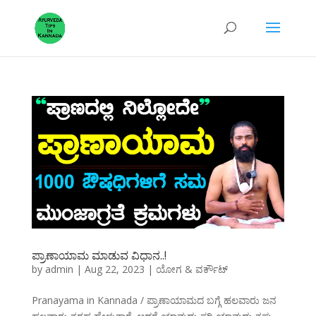
ಪ್ರಾಣಾಯಾಮ ಮಾಡುವ ವಿಧಾನ..!
by
admin
|
Aug 22, 2023
|
ಯೋಗ & ವರ್ಕೌಟ್
Pranayama in Kannada / ಪ್ರಾಣಾಯಾಮದ ಬಗ್ಗೆ ಹಲವಾರು ಜನ