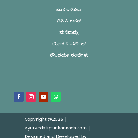
ತೂಕ ಇಳಿಸಲು
ಬಿಪಿ & ಶುಗರ್
ಮನೆಮದ್ದು
ಯೋಗ & ವರ್ಕೌಟ್
ಸೌಂದರ್ಯ ಸಲಹೆಗಳು
Copyright @2025 |
Ayurvedatipsinkannada.com
|
Designed and Developed by