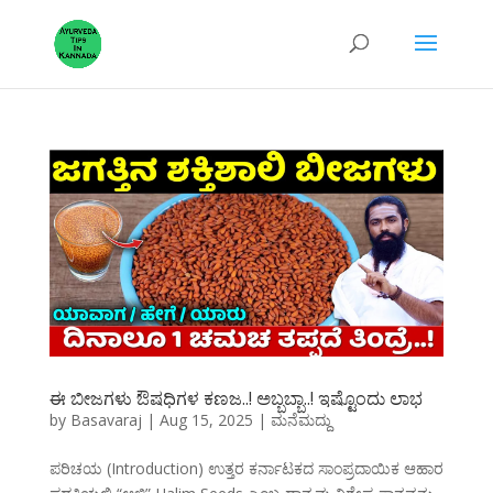
ಈ ಬೀಜಗಳು ಔಷಧಿಗಳ ಕಣಜ..! ಅಬ್ಬಬ್ಬಾ..! ಇಷ್ಟೊಂದು ಲಾಭ
by
Basavaraj
|
Aug 15, 2025
|
ಮನೆಮದ್ದು
ಪರಿಚಯ (Introduction) ಉತ್ತರ ಕರ್ನಾಟಕದ ಸಾಂಪ್ರದಾಯಿಕ ಆಹಾರ