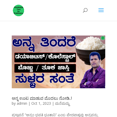
ಅನ್ನ ಊಟ ಮಾಡುವ ಮೊದಲು ನೋಡಿ..!
by
admin
|
Oct 1, 2023
|
ಮನೆಮದ್ದು
ಪ್ರಸ್ತಾವನೆ “ಅನ್ನಂ ಭವತಿ ಭೂತಾನಿ” ಎಂಬ ವೇದವಾಕ್ಯವು ಅನ್ನವನ್ನು