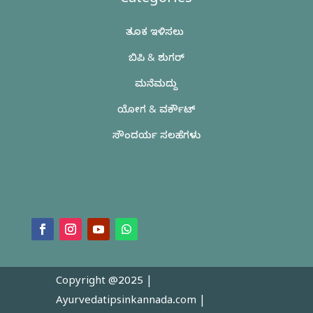
Categories
ತೂಕ ಇಳಿಸಲು
ಬಿಪಿ & ಶುಗರ್
ಮನೆಮದ್ದು
ಯೋಗ & ವರ್ಕೌಟ್
ಸೌಂದರ್ಯ ಸಲಹೆಗಳು
Copyright @2025 |
Ayurvedatipsinkannada.com
|