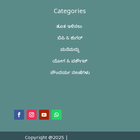
Categories
ತೂಕ ಇಳಿಸಲು
ಬಿಪಿ & ಶುಗರ್
ಮನೆಮದ್ದು
ಯೋಗ & ವರ್ಕೌಟ್
ಸೌಂದರ್ಯ ಸಲಹೆಗಳು
Copyright @2025 |