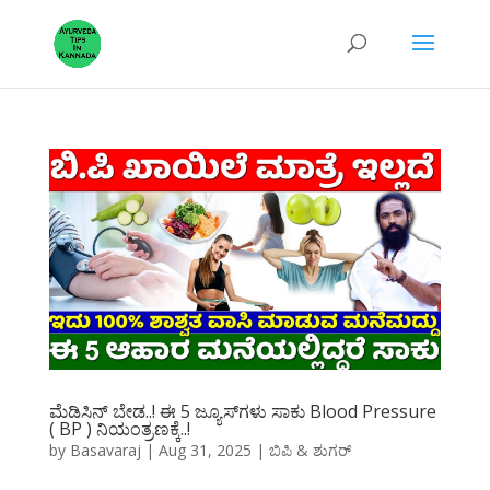
ಮೆಡಿಸಿನ್ ಬೇಡ..! ಈ 5 ಜ್ಯೂಸ್‌ಗಳು ಸಾಕು Blood Pressure
( BP ) ನಿಯಂತ್ರಣಕ್ಕೆ..!
by
Basavaraj
|
Aug 31, 2025
|
ಬಿಪಿ & ಶುಗರ್