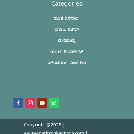
Categories
ತೂಕ ಇಳಿಸಲು
ಬಿಪಿ & ಶುಗರ್
ಮನೆಮದ್ದು
ಯೋಗ & ವರ್ಕೌಟ್
ಸೌಂದರ್ಯ ಸಲಹೆಗಳು
Copyright @2025 |