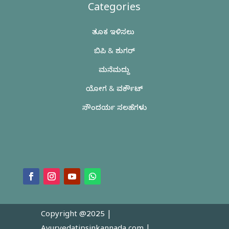
Categories
ತೂಕ ಇಳಿಸಲು
ಬಿಪಿ & ಶುಗರ್
ಮನೆಮದ್ದು
ಯೋಗ & ವರ್ಕೌಟ್
ಸೌಂದರ್ಯ ಸಲಹೆಗಳು
Copyright @2025 |