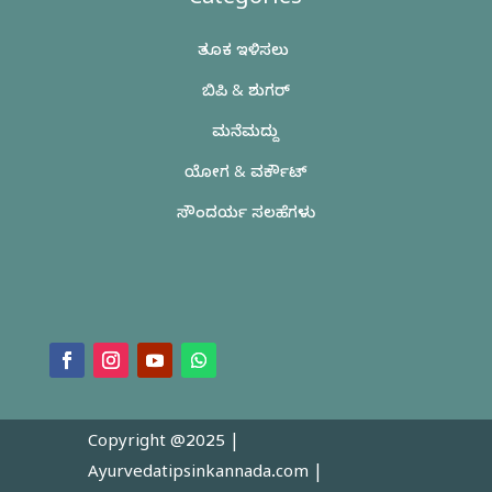
Categories
ತೂಕ ಇಳಿಸಲು
ಬಿಪಿ & ಶುಗರ್
ಮನೆಮದ್ದು
ಯೋಗ & ವರ್ಕೌಟ್
ಸೌಂದರ್ಯ ಸಲಹೆಗಳು
Copyright @2025 |
Ayurvedatipsinkannada.com
|