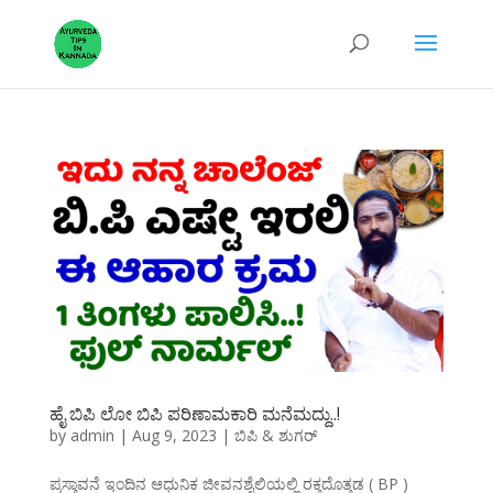
ಹೈ ಬಿಪಿ ಲೋ ಬಿಪಿ ಪರಿಣಾಮಕಾರಿ ಮನೆಮದ್ದು..!
by
admin
|
Aug 9, 2023
|
ಬಿಪಿ & ಶುಗರ್
ಪ್ರಸ್ತಾವನೆ ಇಂದಿನ ಆಧುನಿಕ ಜೀವನಶೈಲಿಯಲ್ಲಿ ರಕ್ತದೊತ್ತಡ ( BP )