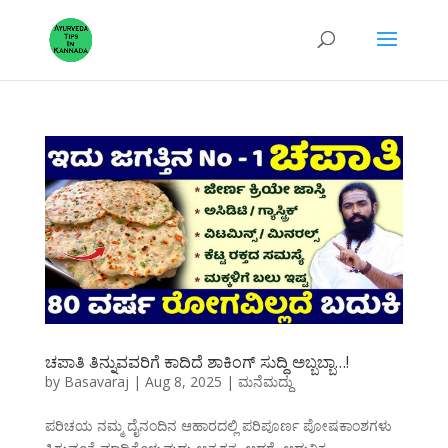
ಚಪಾತಿ ತಿನ್ನುವವರಿಗೆ ಕಾದಿದೆ ಶಾಕಿಂಗ್ ಸುದ್ಧಿ ಅಬ್ಬಬ್ಬಾ…!
by
Basavaraj
|
Aug 8, 2025
|
ಮನೆಮದ್ದು
ಪರಿಚಯ ನಮ್ಮ ದೈನಂದಿನ ಆಹಾರದಲ್ಲಿ ಪರಿಪೂರ್ಣ ಪೋಷಕಾಂಶಗಳು