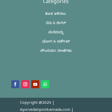
Categories
ತೂಕ ಇಳಿಸಲು
ಬಿಪಿ & ಶುಗರ್
ಮನೆಮದ್ದು
ಯೋಗ & ವರ್ಕೌಟ್
ಸೌಂದರ್ಯ ಸಲಹೆಗಳು
Copyright @2025 |
Ayurvedatipsinkannada.com
|