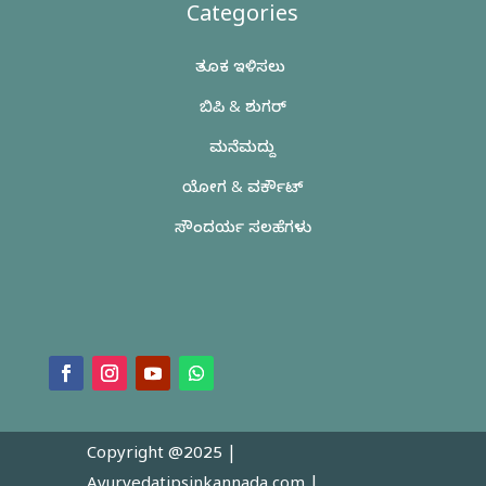
Categories
ತೂಕ ಇಳಿಸಲು
ಬಿಪಿ & ಶುಗರ್
ಮನೆಮದ್ದು
ಯೋಗ & ವರ್ಕೌಟ್
ಸೌಂದರ್ಯ ಸಲಹೆಗಳು
Copyright @2025 |