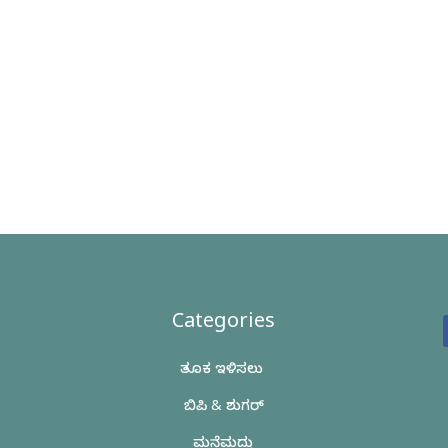
Categories
ತೂಕ ಇಳಿಸಲು
ಬಿಪಿ & ಶುಗರ್
ಮನೆಮದ್ದು