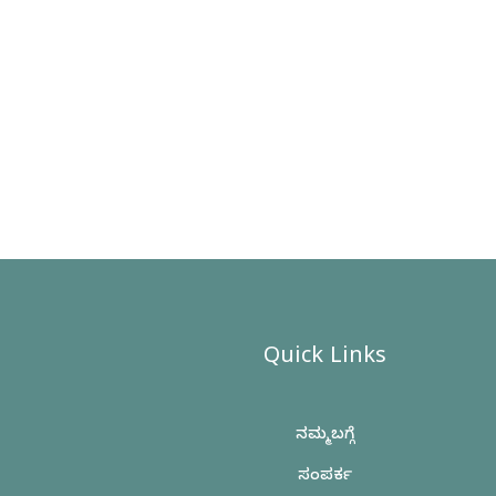
Quick Links
ನಮ್ಮ ಬಗ್ಗೆ
ಸಂಪರ್ಕ