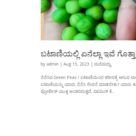
ಬಟಾಣಿಯಲ್ಲಿ ಏನೆಲ್ಲಾ ಇವೆ ಗೊತ್
by
admin
|
Aug 15, 2023
|
ಮನೆಮದ್ದು
ನೆನೆಸಿದ Green Peas / ಬಟಾಣಿಯಿಂದ ಶರೀರಕ್ಕೆ ಆಗುವ 
ಬಟಾಣಿಯನ್ನು ಯಾರು ನೆನೆಸಿ ಸೇವನೆ ಮಾಡಬೇಕು? ಯಾರು ಕು
ಪ್ರೋಟೀನ್ ಯುಕ್ತ ಅಂಶವಿರುತ್ತದೆ. ವಿಟಮಿನ್ ಕೆ...