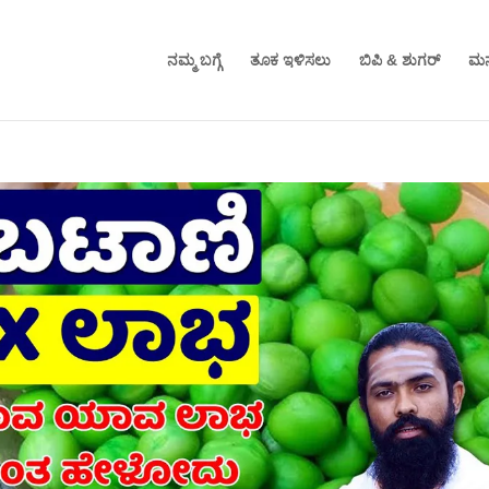
ನಮ್ಮ ಬಗ್ಗೆ
ತೂಕ ಇಳಿಸಲು
ಬಿಪಿ & ಶುಗರ್
ಮನ