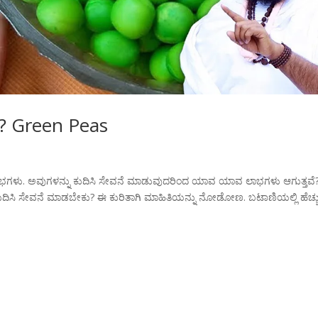
ತಾ? Green Peas
ಲಾಭಗಳು. ಅವುಗಳನ್ನು ಕುದಿಸಿ ಸೇವನೆ ಮಾಡುವುದರಿಂದ ಯಾವ ಯಾವ ಲಾಭಗಳು ಆಗುತ್ತವೆ
ದಿಸಿ ಸೇವನೆ ಮಾಡಬೇಕು? ಈ ಕುರಿತಾಗಿ ಮಾಹಿತಿಯನ್ನು ನೋಡೋಣ. ಬಟಾಣಿಯಲ್ಲಿ ಹೆಚ್ಚ