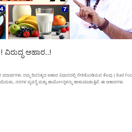
ವಿರುದ್ಧ ಆಹಾರ..!
ರುವ ಪದಾರ್ಥಗಳು ನಮ್ಮ ದಿನನಿತ್ಯದ ಆಹಾರ ವಿಧಾನದಲ್ಲಿ ಸೇರಿಕೊಂಡಿರುವ ಕೆಲವು ( Bad Fo
ೆದುಳು, ನರಗಳ ವ್ಯವಸ್ಥೆ ಮತ್ತು ಹಾರ್ಮೋನ್ಗಳನ್ನು ಹಾಳುಮಾಡುತ್ತಿವೆ. ಈ ಆಹಾರಗಳು