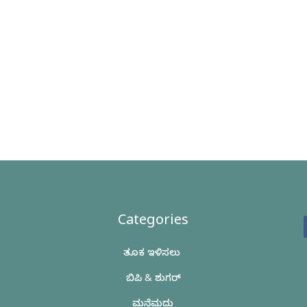
Categories
ತೂಕ ಇಳಿಸಲು
ಬಿಪಿ & ಶುಗರ್
ಮನೆಮದ್ದು