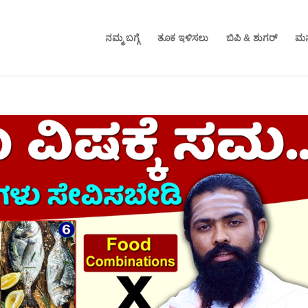
ನಮ್ಮ ಬಗ್ಗೆ
ತೂಕ ಇಳಿಸಲು
ಬಿಪಿ & ಶುಗರ್
ಮನ