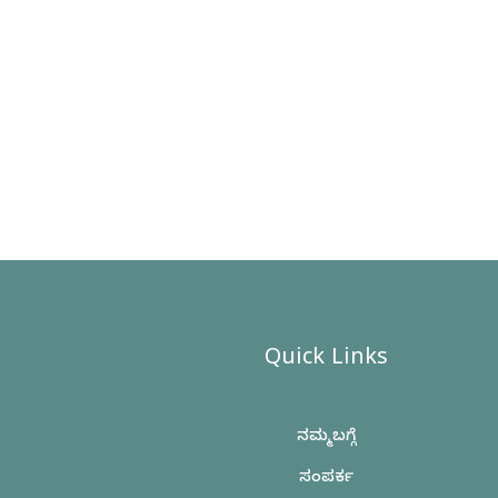
Quick Links
ನಮ್ಮ ಬಗ್ಗೆ
ಸಂಪರ್ಕ