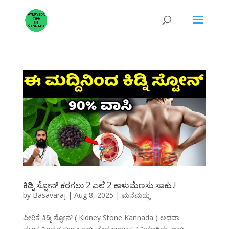
ಕಿಡ್ನಿ ಸ್ಟೋನ್ ಕರಗಲು 2 ಎಲೆ 2 ಕಾಳುಮೆಣಸು ಸಾಕು..!
by
Basavaraj
|
Aug 8, 2025
|
ಮನೆಮದ್ದು
ಪೀಠಿಕೆ ಕಿಡ್ನಿ ಸ್ಟೋನ್ ( Kidney Stone Kannada ) ಅಥವಾ