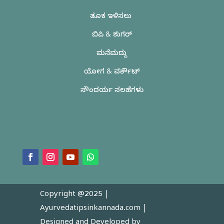
ತೂಕ ಇಳಿಸಲು
ಬಿಪಿ & ಶುಗರ್
ಮನೆಮದ್ದು
ಯೋಗ & ವರ್ಕೌಟ್
ಸೌಂದರ್ಯ ಸಲಹೆಗಳು
Copyright @2025 |
Ayurvedatipsinkannada.com
|
Designed and Developed by