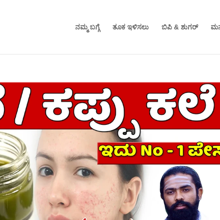
ನಮ್ಮ ಬಗ್ಗೆ
ತೂಕ ಇಳಿಸಲು
ಬಿಪಿ & ಶುಗರ್
ಮನ