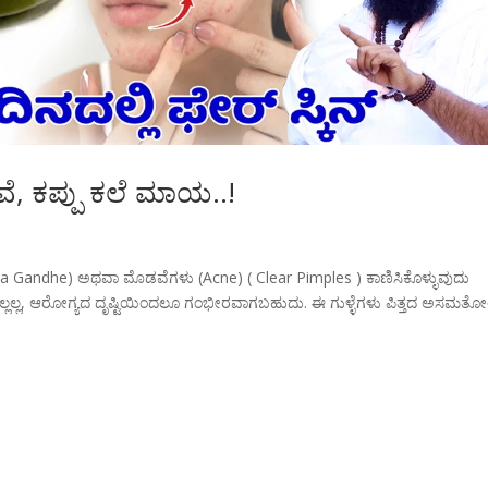
ಡವೆ, ಕಪ್ಪು ಕಲೆ ಮಾಯ..!
tta Gandhe) ಅಥವಾ ಮೊಡವೆಗಳು (Acne) ( Clear Pimples ) ಕಾಣಿಸಿಕೊಳ್ಳುವುದು
ಲ್ಲಲ್ಲ, ಆರೋಗ್ಯದ ದೃಷ್ಟಿಯಿಂದಲೂ ಗಂಭೀರವಾಗಬಹುದು. ಈ ಗುಳ್ಳೆಗಳು ಪಿತ್ತದ ಅಸಮತ