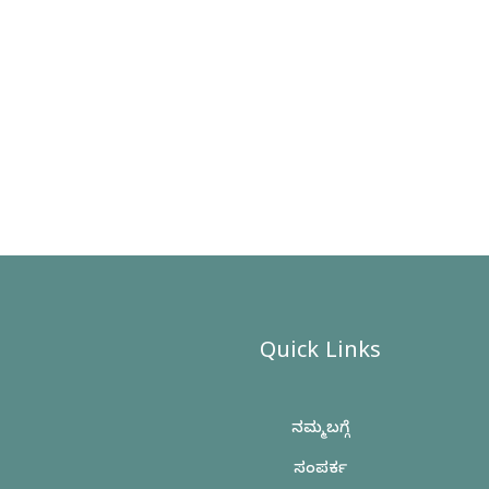
Quick Links
ನಮ್ಮ ಬಗ್ಗೆ
ಸಂಪರ್ಕ