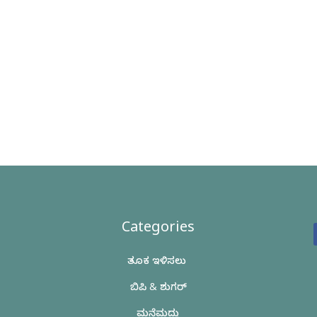
Categories
ತೂಕ ಇಳಿಸಲು
ಬಿಪಿ & ಶುಗರ್
ಮನೆಮದ್ದು