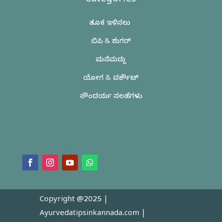
Categories
ತೂಕ ಇಳಿಸಲು
ಬಿಪಿ & ಶುಗರ್
ಮನೆಮದ್ದು
ಯೋಗ & ವರ್ಕೌಟ್
ಸೌಂದರ್ಯ ಸಲಹೆಗಳು
Copyright @2025 |
Ayurvedatipsinkannada.com
|