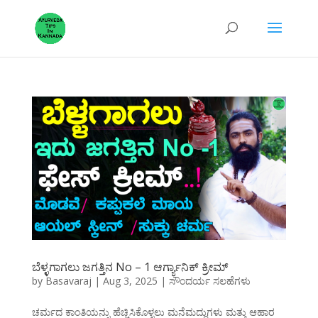
ಬೆಳ್ಳಗಾಗಲು ಜಗತ್ತಿನ No – 1 ಆರ್ಗ್ಯಾನಿಕ್ ಕ್ರೀಮ್
by
Basavaraj
|
Aug 3, 2025
|
ಸೌಂದರ್ಯ ಸಲಹೆಗಳು
ಚರ್ಮದ ಕಾಂತಿಯನ್ನು ಹೆಚ್ಚಿಸಿಕೊಳ್ಳಲು ಮನೆಮದ್ದುಗಳು ಮತ್ತು ಆಹಾರ