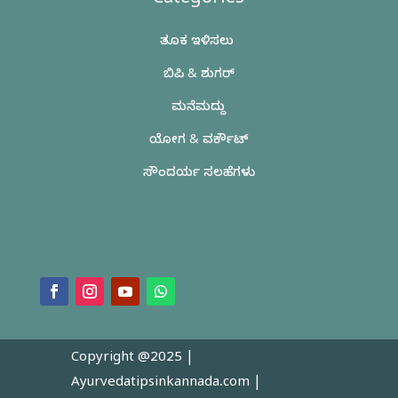
Categories
ತೂಕ ಇಳಿಸಲು
ಬಿಪಿ & ಶುಗರ್
ಮನೆಮದ್ದು
ಯೋಗ & ವರ್ಕೌಟ್
ಸೌಂದರ್ಯ ಸಲಹೆಗಳು
Copyright @2025 |
Ayurvedatipsinkannada.com
|