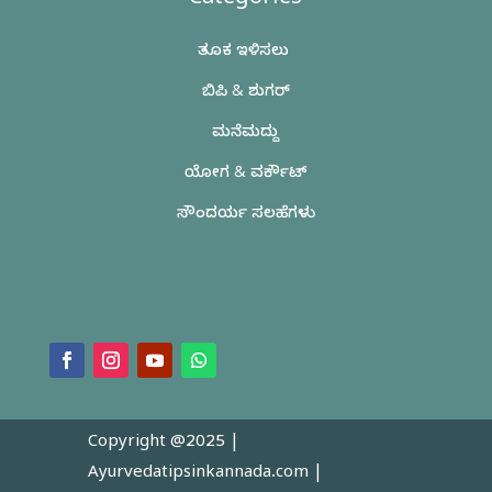
Categories
ತೂಕ ಇಳಿಸಲು
ಬಿಪಿ & ಶುಗರ್
ಮನೆಮದ್ದು
ಯೋಗ & ವರ್ಕೌಟ್
ಸೌಂದರ್ಯ ಸಲಹೆಗಳು
Copyright @2025 |
Ayurvedatipsinkannada.com
|