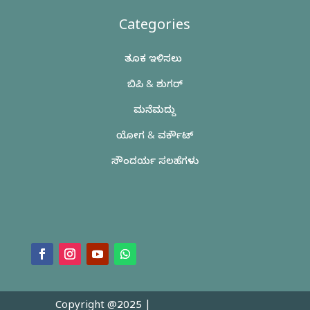
Categories
ತೂಕ ಇಳಿಸಲು
ಬಿಪಿ & ಶುಗರ್
ಮನೆಮದ್ದು
ಯೋಗ & ವರ್ಕೌಟ್
ಸೌಂದರ್ಯ ಸಲಹೆಗಳು
Copyright @2025 |