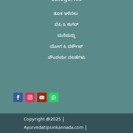
Categories
ತೂಕ ಇಳಿಸಲು
ಬಿಪಿ & ಶುಗರ್
ಮನೆಮದ್ದು
ಯೋಗ & ವರ್ಕೌಟ್
ಸೌಂದರ್ಯ ಸಲಹೆಗಳು
Copyright @2025 |
Ayurvedatipsinkannada.com
|