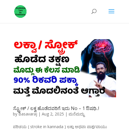
ಸ್ಟ್ರೋಕ್ / ಲಕ್ವ ಹೊಡೆದವರಿಗೆ ಇದು No – 1 ಔಷಧಿ..!
by
Basavaraj
|
Aug 2, 2025
|
ಮನೆಮದ್ದು
ಪರಿಚಯ ( stroke in kannada ) ಲಕ್ವಾ ಅಥವಾ ಪಾರ್ಶ್ವವಾಯು