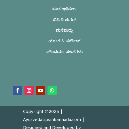
ತೂಕ ಇಳಿಸಲು
ಬಿಪಿ & ಶುಗರ್
ಮನೆಮದ್ದು
ಯೋಗ & ವರ್ಕೌಟ್
ಸೌಂದರ್ಯ ಸಲಹೆಗಳು
Copyright @2025 |
Ayurvedatipsinkannada.com
|
Designed and Developed by