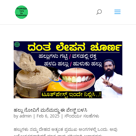
ಹಲ್ಲು ನೋವಿಗೆ ಮನೆಮದ್ದು ಈ ಪೇಸ್ಟ್ ಬಳಸಿ
by
admin
|
Feb 6, 2025
|
ಸೌಂದರ್ಯ ಸಲಹೆಗಳು
ಹಲ್ಲುಗಳು ನಮ್ಮ ದೇಹದ ಅತ್ಯಂತ ಪ್ರಮುಖ ಅಂಗಗಳಲ್ಲಿ ಒಂದು. ಅವು