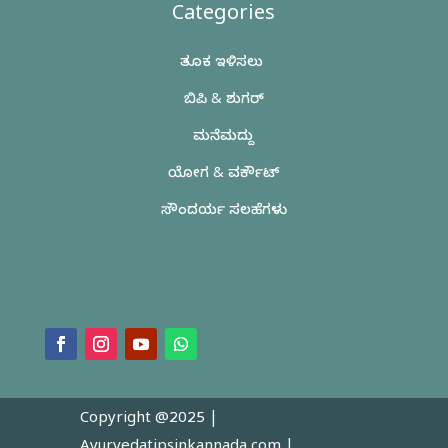
Categories
ತೂಕ ಇಳಿಸಲು
ಬಿಪಿ & ಶುಗರ್
ಮನೆಮದ್ದು
ಯೋಗ & ವರ್ಕೌಟ್
ಸೌಂದರ್ಯ ಸಲಹೆಗಳು
Copyright @2025 |