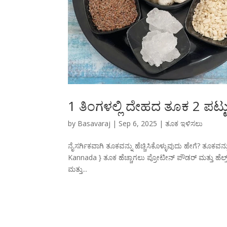
1 ತಿಂಗಳಲ್ಲಿ ದೇಹದ ತೂಕ 2 ಪಟ್ಟು ಜಾ
by
Basavaraj
|
Sep 6, 2025
|
ತೂಕ ಇಳಿಸಲು
ನೈಸರ್ಗಿಕವಾಗಿ ತೂಕವನ್ನು ಹೆಚ್ಚಿಸಿಕೊಳ್ಳುವುದು ಹೇಗೆ? ತೂಕವನ್ನ
Kannada } ತೂಕ ಹೆಚ್ಚಾಗಲು ಪ್ರೋಟೀನ್ ಪೌಡರ್ ಮತ್ತು ಹೆಲ್ತ್
ಮತ್ತು...