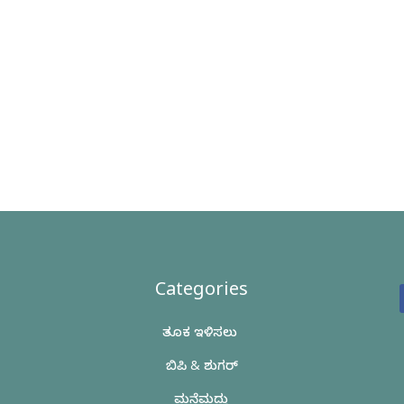
Categories
ತೂಕ ಇಳಿಸಲು
ಬಿಪಿ & ಶುಗರ್
ಮನೆಮದ್ದು