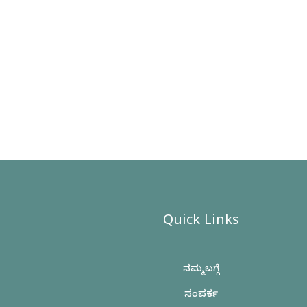
Quick Links
ನಮ್ಮ ಬಗ್ಗೆ
ಸಂಪರ್ಕ