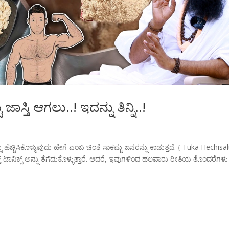
ಸ್ತಿ ಆಗಲು..! ಇದನ್ನು ತಿನ್ನಿ..!
ು ಹೆಚ್ಚಿಸಿಕೊಳ್ಳುವುದು ಹೇಗೆ ಎಂಬ ಚಿಂತೆ ಸಾಕಷ್ಟು ಜನರನ್ನು ಕಾಡುತ್ತದೆ. { Tuka Hechisal
 ಟಾನಿಕ್ಸ್ ಅನ್ನು ತೆಗೆದುಕೊಳ್ಳುತ್ತಾರೆ. ಆದರೆ, ಇವುಗಳಿಂದ ಹಲವಾರು ರೀತಿಯ ತೊಂದರೆಗಳು