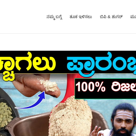
ನಮ್ಮ ಬಗ್ಗೆ
ತೂಕ ಇಳಿಸಲು
ಬಿಪಿ & ಶುಗರ್
ಮನ