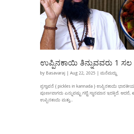
ಉಪ್ಪಿನಕಾಯಿ ತಿನ್ನುವವರು 1 ಸಲ ಇ
by
Basavaraj
|
Aug 22, 2025
|
ಮನೆಮದ್ದು
ಪ್ರಸ್ತಾವನೆ { pickles in kannada } ಉಪ್ಪಿನಕಾಯಿ ಭಾರತ
ಪೂರ್ಣವಾಗದು ಎನ್ನುವಷ್ಟು ಗಟ್ಟಿ ಸ್ಥಾನಮಾನ ಇದಕ್ಕಿದೆ. ಆದರೆ
ಉಪ್ಪಿನಕಾಯಿ ಮತ್ತು...