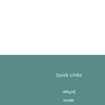
Quick Links
ನಮ್ಮ ಬಗ್ಗೆ
ಸಂಪರ್ಕ