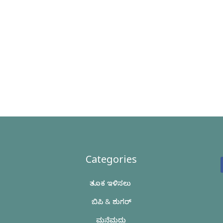
Categories
ತೂಕ ಇಳಿಸಲು
ಬಿಪಿ & ಶುಗರ್
ಮನೆಮದ್ದು