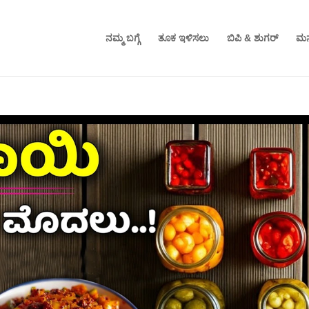
ನಮ್ಮ ಬಗ್ಗೆ
ತೂಕ ಇಳಿಸಲು
ಬಿಪಿ & ಶುಗರ್
ಮನ